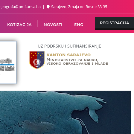
geografa@pmf.unsa.ba
Sarajevo, Zmaja od Bosne 33-35
REGISTRACIJA
KOTIZACIJA
NOVOSTI
ENG
UZ PODRŠKU I SUFINANSIRANJE