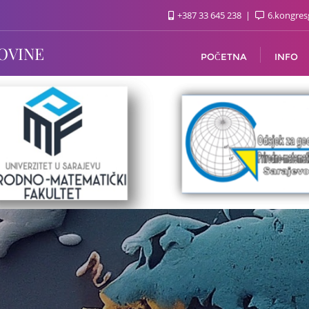
+387 33 645 238
6.kongres
OVINE
POČETNA
INFO