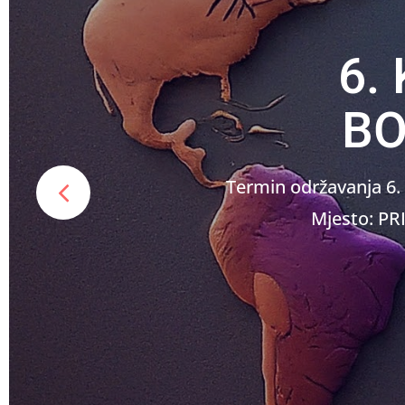
6.
BO
Termin održavanja 6.
Mjesto: P